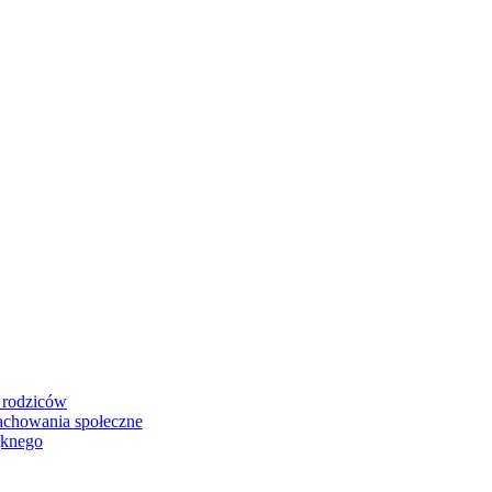
i rodziców
zachowania społeczne
ęknego