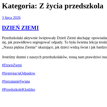
Kategoria:
Z życia przedszkola
Opublikowane
3 lipca 2026
w
DZIEŃ ZIEMI
Przedszkolaki aktywnie świętowały Dzień Ziemi słuchając opowiadań 
się, jak prawidłowo segregować odpady. To była świetna lekcja trosk
„Nasza piękna Ziemia” ukazujące, jak dzieci widzą świat i jak bardz
Jesteśmy dumni z naszych przedszkolaków, rosną nam prawdziwi ma
#DzienZiemi
#SegregacjaOdpadow
#SprzatanieSwiata
#PrzedszkoleKlodzko