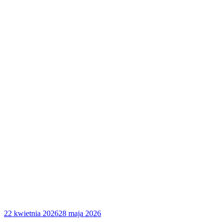
Opublikowane
22 kwietnia 2026
28 maja 2026
w