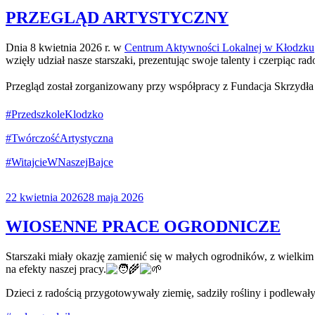
PRZEGLĄD ARTYSTYCZNY
Dnia 8 kwietnia 2026 r. w
Centrum Aktywności Lokalnej w Kłodzku
wzięły udział nasze starszaki, prezentując swoje talenty i czerpiąc 
Przegląd został zorganizowany przy współpracy z Fundacja Skrzydła
#PrzedszkoleKlodzko
#TwórczośćArtystyczna
#WitajcieWNaszejBajce
Opublikowane
22 kwietnia 2026
28 maja 2026
w
WIOSENNE PRACE OGRODNICZE
Starszaki miały okazję zamienić się w małych ogrodników, z wielkim
na efekty naszej pracy.
Dzieci z radością przygotowywały ziemię, sadziły rośliny i podlewał