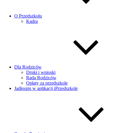
O Przedszkolu
Kadra
Dla Rodziców
Druki i wnioski
Rada Rodziców
Opłaty za przedszkole
Jadłospis w aplikacji iPrzedszkole