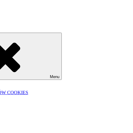
i
: Są one hostowane przez prawdziwych profesjonalnych dealerów i t
nline vs kasyn lądowych obejmują łatwość użycia i dostępne stawki.
h rodzajów bonusów, takich jak.
m musisz wiedzieć.
do całych pięciu euro.
Menu
ÓW COOKIES
 1 do 6.