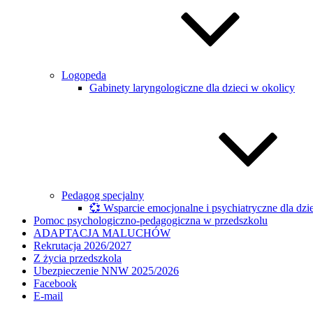
Logopeda
Gabinety laryngologiczne dla dzieci w okolicy
Pedagog specjalny
💞 Wsparcie emocjonalne i psychiatryczne dla dzi
Pomoc psychologiczno-pedagogiczna w przedszkolu
ADAPTACJA MALUCHÓW
Rekrutacja 2026/2027
Z życia przedszkola
Ubezpieczenie NNW 2025/2026
Facebook
E-mail