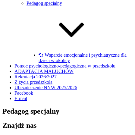
Pedagog specjalny
💞 Wsparcie emocjonalne i psychiatryczne dla
dzieci w okolicy
Pomoc psychologiczno-pedagogiczna w przedszkolu
ADAPTACJA MALUCHÓW
Rekrutacja 2026/2027
Z życia przedszkola
Ubezpieczenie NNW 2025/2026
Facebook
E-mail
Pedagog specjalny
Znajdź nas