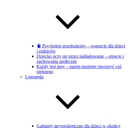
🧠 Psycholog przedszkolny – wsparcie dla dzieci
i rodziców
Dziecko uczy się przez naśladowanie – emocje i
zachowania społeczne
Każdy jest inny – razem możemy stworzyć coś
pięknego
Logopeda
Gabinety laryngologiczne dla dzieci w okolicy