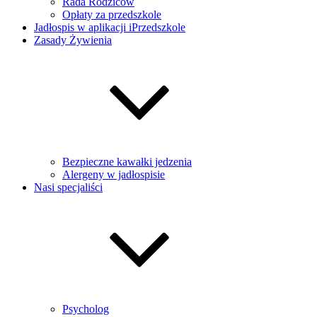
Rada Rodziców
Opłaty za przedszkole
Jadłospis w aplikacji iPrzedszkole
Zasady Żywienia
Bezpieczne kawałki jedzenia
Alergeny w jadłospisie
Nasi specjaliści
Psycholog