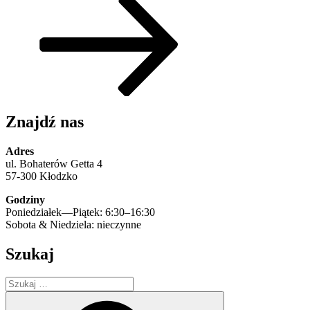
Znajdź nas
Adres
ul. Bohaterów Getta 4
57-300 Kłodzko
Godziny
Poniedziałek—Piątek: 6:30–16:30
Sobota & Niedziela: nieczynne
Szukaj
Szukaj:
Szukaj