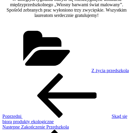
międzyprzedszkolnego „Wiosny barwami świat malowany”.
Spośród zebranych prac wyłoniono trzy zwycięskie. Wszystkim
laureatom serdecznie gratulujemy!
Kategorie
Z życia przedszkola
Nawigacja
Poprzedni
wpis
wpisu
Poprzedni
Skąd się
biorą produkty ekologiczne
Następny
Następne
Zakończenie Przedszkola
wpis