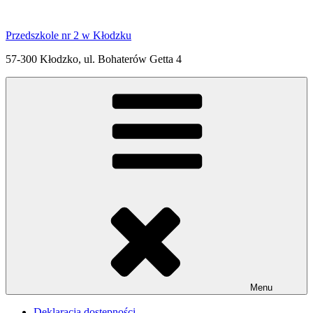
Przejdź
do
Sloty online wywają pieniądze
Przedszkole nr 2 w Kłodzku
treści
Maszyna Do Grania
: Ale nie mogę grać w żadnym slocie.
57-300 Kłodzko, ul. Bohaterów Getta 4
Ampm Casino Pl 2025 Review
- Darmowy Bonus
rejestracyjny jest zawsze pokusą dla nowych graczy.
Bingo Jak Zrobić
: Należy jednak uważać na wymagania
dotyczące zakładów.
Graj w automaty z jackpotami
Venus Point Casino Online Opinie
Wybierz spośród dostawców mydła do prania lub
elektronicznych automatów do sprzedaży dla firm dowolnego
typu.
Kasyno Najlepsze
Symbol scatter pojawia się na pierwszym i piątym bębnie, a
gdy pojawi się na obu bębnach jednocześnie, uruchomisz
główną funkcję..
Podczas gdy większość recenzji Roobet jest pozytywna, nie
możesz zadowolić wszystkich.
Menu
Automaty do gry grają za prawdziwe pieniądze 2024
Deklaracja dostępności